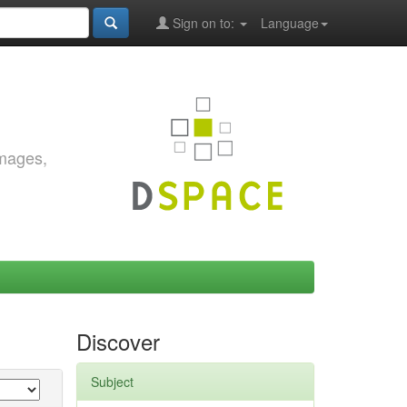
Sign on to:
Language
images,
Discover
Subject