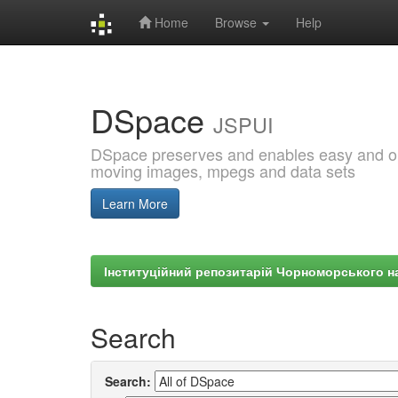
Home
Browse
Help
Skip
navigation
DSpace
JSPUI
DSpace preserves and enables easy and open
moving images, mpegs and data sets
Learn More
Інституційний репозитарій Чорноморського на
Search
Search: