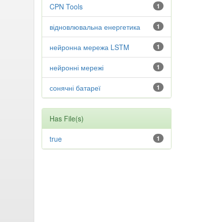
CPN Tools
1
відновлювальна енергетика
1
нейронна мережа LSTM
1
нейронні мережі
1
сонячні батареї
1
Has File(s)
true
1