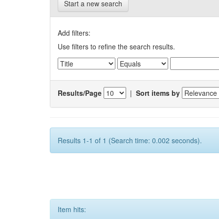
Start a new search
Add filters:
Use filters to refine the search results.
Results/Page
|
Sort items by
Results 1-1 of 1 (Search time: 0.002 seconds).
Item hits: