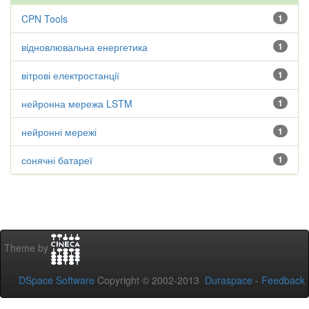
CPN Tools
1
відновлювальна енергетика
1
вітрові електростанції
1
нейронна мережа LSTM
1
нейронні мережі
1
сонячні батареї
1
Theme by
DSpace Software
Copyright © 2002-2013
Duraspace
-
Feedback