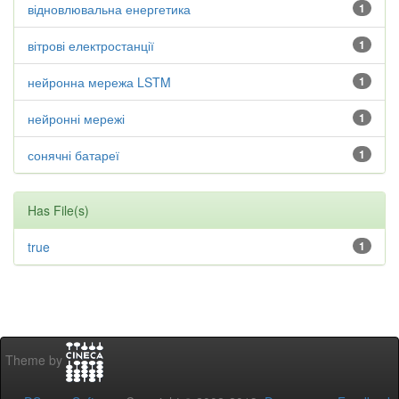
відновлювальна енергетика
1
вітрові електростанції
1
нейронна мережа LSTM
1
нейронні мережі
1
сонячні батареї
1
Has File(s)
true
1
Theme by