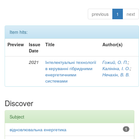
previous
1
next
Item hits:
Preview
Issue
Title
Author(s)
Date
2021
Інтелектуальні технології
Гожий, О. П.
;
в керуванні гібридними
Калініна, І. О.
;
енергетичними
Нечахін, В. В.
системами
Discover
Subject
відновлювальна енергетика
1