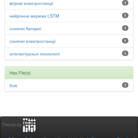
вітрові електростанції
1
нейронна мережа LSTM
1
сонячні батареї
1
сонячні електростанції
1
інтелектуальні технології
1
Has File(s)
true
1
Theme by