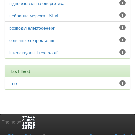
відновлювальна енергетика
1
нейронна мережа LSTM
1
розподіл електроенергії
1
сонячні електростанції
1
інтелектуальні технології
1
Has File(s)
true
1
Theme by