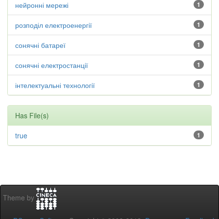
нейронні мережі
1
розподіл електроенергії
1
сонячні батареї
1
сонячні електростанції
1
інтелектуальні технології
1
Has File(s)
true
1
Theme by