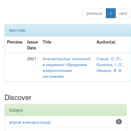
previous
1
next
Item hits:
Preview
Issue
Title
Author(s)
Date
2021
Інтелектуальні технології
Гожий, О. П.
;
в керуванні гібридними
Калініна, І. О.
;
енергетичними
Нечахін, В. В.
системами
Discover
Subject
вітрові електростанції
1