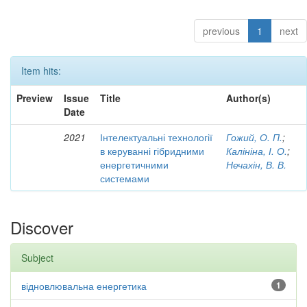
previous
1
next
Item hits:
Preview
Issue
Title
Author(s)
Date
2021
Інтелектуальні технології
Гожий, О. П.
;
в керуванні гібридними
Калініна, І. О.
;
енергетичними
Нечахін, В. В.
системами
Discover
Subject
відновлювальна енергетика
1