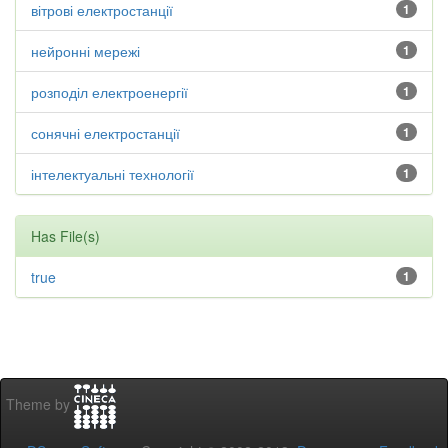
вітрові електростанції
1
нейронні мережі
1
розподіл електроенергії
1
сонячні електростанції
1
інтелектуальні технології
1
Has File(s)
true
1
Theme by