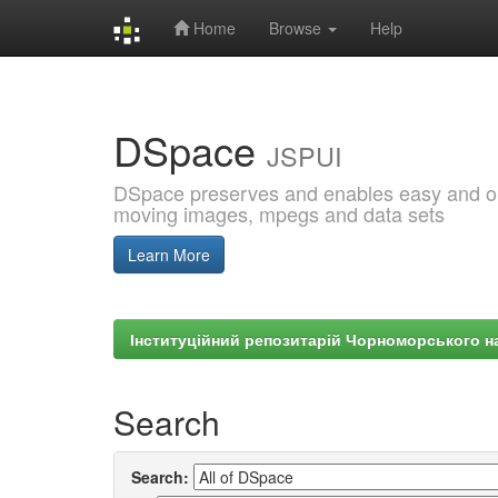
Home
Browse
Help
Skip
navigation
DSpace
JSPUI
DSpace preserves and enables easy and open
moving images, mpegs and data sets
Learn More
Інституційний репозитарій Чорноморського на
Search
Search: