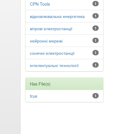
CPN Tools
1
відновлювальна енергетика
1
вітрові електростанції
1
нейронні мережі
1
сонячні електростанції
1
інтелектуальні технології
1
Has File(s)
true
1