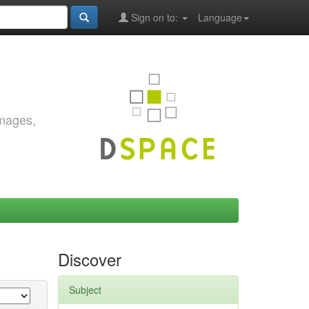
Sign on to:
Language
images,
Discover
Subject