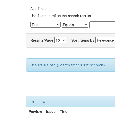
Add filters:
Use filters to refine the search results.
Results/Page
|
Sort items by
Results 1-1 of 1 (Search time: 0.002 seconds).
Item hits:
Preview
Issue
Title