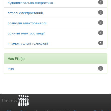
відновлювальна енергетика
1
вітрові електростанції
1
розподіл електроенергії
1
сонячні електростанції
1
інтелектуальні технології
1
Has File(s)
true
1
Theme by