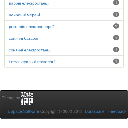
вітрові електростанції
1
нейронні мережі
1
розподіл електроенергії
1
сонячні батареї
1
сонячні електростанції
1
інтелектуальні технології
1
Theme by
DSpace Software
Copyright © 2002-2013
Duraspace
-
Feedback