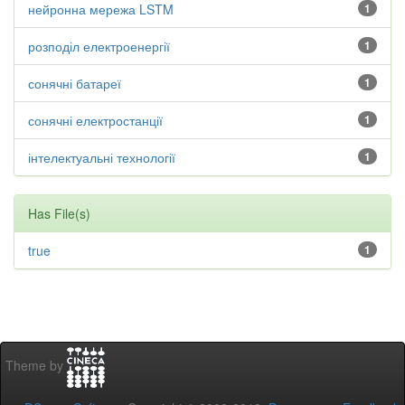
нейронна мережа LSTM
1
розподіл електроенергії
1
сонячні батареї
1
сонячні електростанції
1
інтелектуальні технології
1
Has File(s)
true
1
Theme by