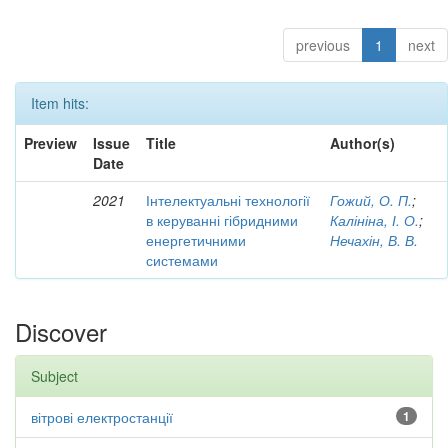
previous
1
next
Item hits:
Preview
Issue
Title
Author(s)
Date
2021
Інтелектуальні технології
Гожий, О. П.
;
в керуванні гібридними
Калініна, І. О.
;
енергетичними
Нечахін, В. В.
системами
Discover
Subject
вітрові електростанції
1