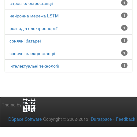
вітрові електростанції
1
нейронна мережа LSTM
1
розподіл електроенергії
1
сонячні батареї
1
сонячні електростанції
1
інтелектуальні технології
1
Theme by
DSpace Software
Copyright © 2002-2013
Duraspace
-
Feedback