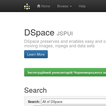
Home
Browse
Help
Skip
navigation
DSpace
JSPUI
DSpace preserves and enables easy and open
moving images, mpegs and data sets
Learn More
Інституційний репозитарій Чорноморського на
Search
Search: