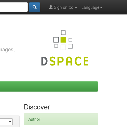
Sign on to:
Language
images,
Discover
Author