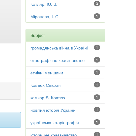
Котляр, Ю. В.
3
Міронова, І. С.
1
Subject
громадянська війна в Україні
1
етнографічне краєзнавство
1
етнічні меншини
1
Ковтюх Єпіфан
1
комкор Є. Ковтюх
1
новітня історія України
1
українська історіографія
1
історичне краєзнавство
1