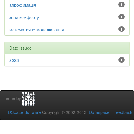
апроксимація
1
зони комфорту
1
математичне моделювання
1
Date issued
2023
1
Theme by
DSpace Software
Copyright © 2002-2013
Duraspace
-
Feedback