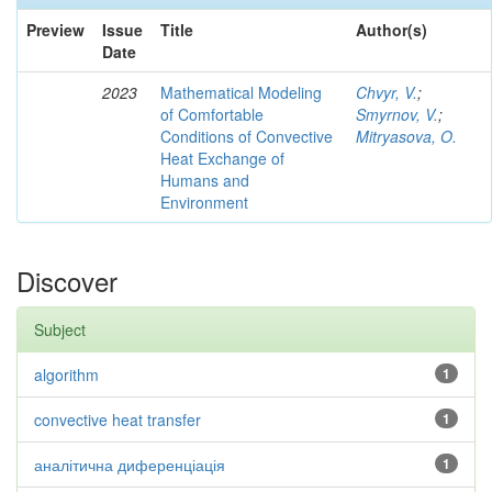
Preview
Issue
Title
Author(s)
Date
2023
Mathematical Modeling
Chvyr, V.
;
of Comfortable
Smyrnov, V.
;
Conditions of Convective
Mitryasova, O.
Heat Exchange of
Humans and
Environment
Discover
Subject
algorithm
1
convective heat transfer
1
аналітична диференціація
1