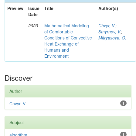
Preview
Issue
Title
Author(s)
Date
2023
Mathematical Modeling
Chvyr, V.
;
of Comfortable
Smyrnov, V.
;
Conditions of Convective
Mitryasova, O.
Heat Exchange of
Humans and
Environment
Discover
Author
Chvyr, V.
1
Subject
algorithm
1