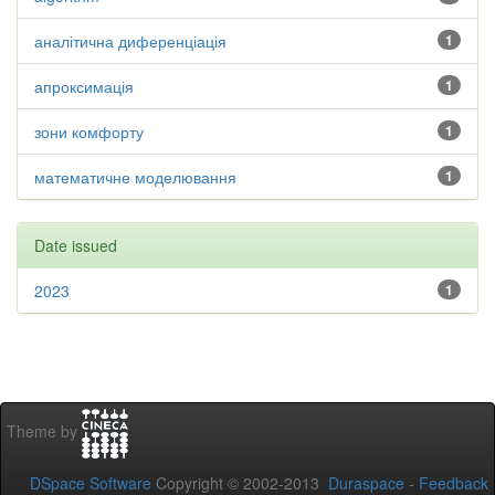
аналітична диференціація
1
апроксимація
1
зони комфорту
1
математичне моделювання
1
Date issued
2023
1
Theme by
DSpace Software
Copyright © 2002-2013
Duraspace
-
Feedback