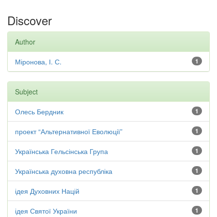
Discover
Author
Міронова, І. С.
1
Subject
Олесь Бердник
1
проект “Альтернативної Еволюції”
1
Українська Гельсінська Група
1
Українська духовна республіка
1
ідея Духовних Націй
1
ідея Святої України
1