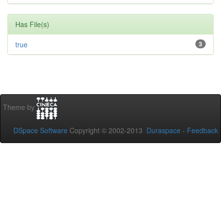
Has File(s)
true
3
Theme by
DSpace Software
Copyright © 2002-2013
Duraspace
-
Feedback