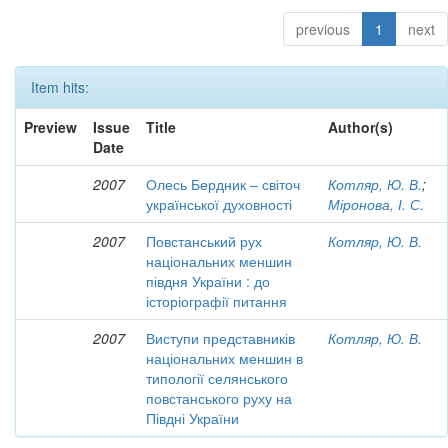
previous
1
next
Item hits:
Preview
Issue
Title
Author(s)
Date
2007
Олесь Бердник – світоч
Котляр, Ю. В.
;
української духовності
Міронова, І. С.
2007
Повстанський рух
Котляр, Ю. В.
національних меншин
півдня України : до
історіографії питання
2007
Виступи представників
Котляр, Ю. В.
національних меншин в
типології селянського
повстанського руху на
Півдні України