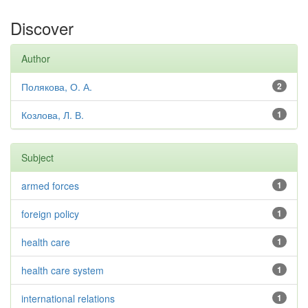
Discover
Author
Полякова, О. А.
2
Козлова, Л. В.
1
Subject
armed forces
1
foreign policy
1
health care
1
health care system
1
international relations
1