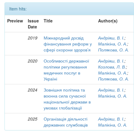
Item hits:
Preview
Issue
Title
Author(s)
Date
2019
Міжнародний досвід
Андріяш, В. І.
;
фінансування реформ у
Малікіна, О. А.
;
сфері охорони здоров’я
Полякова, О. А.
2020
Особливості державної
Андріяш, В. І.
;
політики регулювання
Козлова, Л. В.
;
медичних послуг в
Малікіна, О. А.
;
Україні
Полякова, О. А.
2024
Зовнішня політика та
Андріяш, В. І.
;
воєнна сила сучасної
Малікіна, О. А.
національної держави в
умовах глобалізації
2025
Організація діяльності
Андріяш, В. І.
;
державних службовців
Малікіна, О. А.