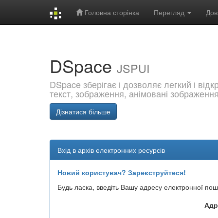
Головна сторінка
Перегляд
Дов
Skip
navigation
DSpace
JSPUI
DSpace зберігає і дозволяє легкий і від
текст, зображення, анімовані зображенн
Дізнатися більше
Вхід в архів електронних ресурсів
Новий користувач? Зареєструйтеся!
Будь ласка, введіть Вашу адресу електронної пош
Адр