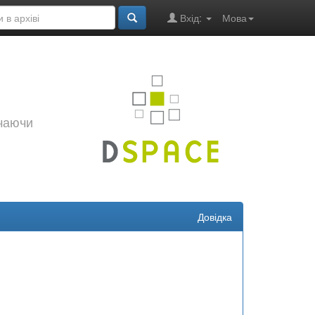
Вхід:
Мова
ючаючи
Довідка