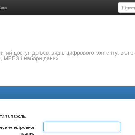
ідка
критий доступ до всіх видів цифрового контенту, вкл
я, MPEG і набори даних
ти та пароль.
еса електронної
пошти: