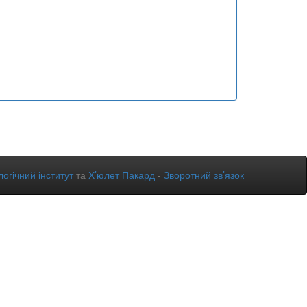
огічний інститут
та
Х’юлет Пакард
-
Зворотний зв’язок