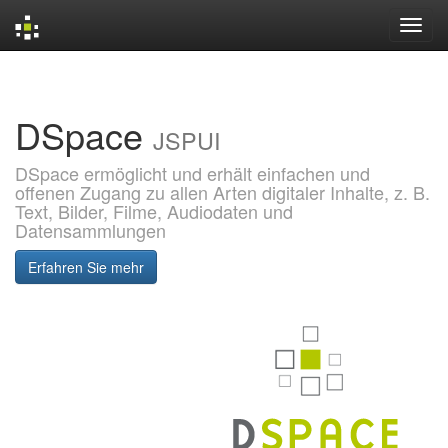
Skip
navigation
DSpace
JSPUI
DSpace ermöglicht und erhält einfachen und
offenen Zugang zu allen Arten digitaler Inhalte, z. B.
Text, Bilder, Filme, Audiodaten und
Datensammlungen
Erfahren Sie mehr