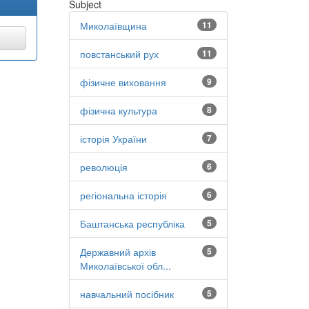
Subject
Миколаївщина
11
повстанський рух
11
фізичне виховання
9
фізична культура
8
історія України
7
революція
6
регіональна історія
6
Баштанська республіка
5
Державний архів
5
Миколаївської обл...
навчальний посібник
5