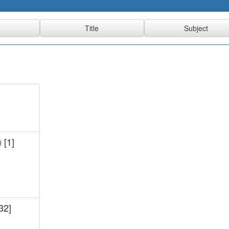
ч
[1]
32]