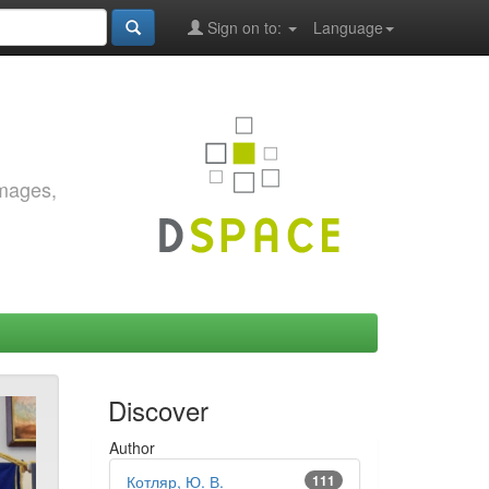
Sign on to:
Language
images,
Discover
Author
Котляр, Ю. В.
111