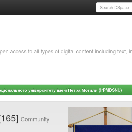
 access to all types of digital content including text, 
ціонального університету імені Петра Могили (irPMBSNU)
[165]
Community