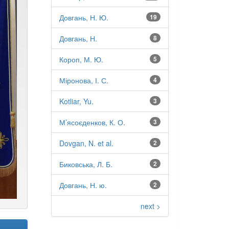
Довгань, Н. Ю.
19
Довгань, Н.
8
Короп, М. Ю.
5
Міронова, І. С.
4
Kotliar, Yu.
3
М’ясоєденков, К. О.
3
Dovgan, N. et al.
2
Биковська, Л. Б.
2
Довгань, Н. ю.
2
next >