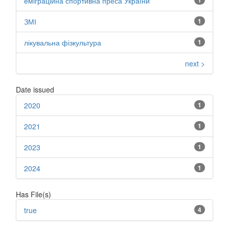
еміграційна спортивна преса України
1
ЗМІ
1
лікувальна фізкультура
1
next >
Date issued
2020
1
2021
1
2023
1
2024
1
Has File(s)
true
4