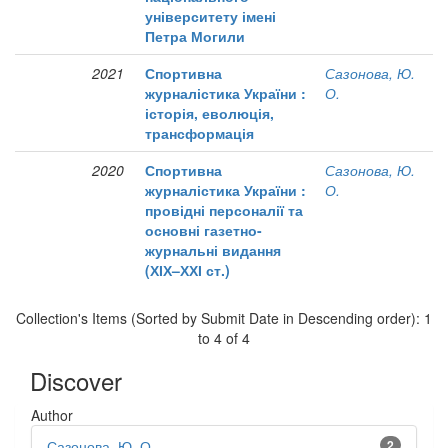
університету імені
Петра Могили
2021
Спортивна
Сазонова, Ю.
журналістика України :
О.
історія, еволюція,
трансформація
2020
Спортивна
Сазонова, Ю.
журналістика України :
О.
провідні персоналії та
основні газетно-
журнальні видання
(ХІХ–ХХІ ст.)
Collection's Items (Sorted by Submit Date in Descending order): 1
to 4 of 4
Discover
Author
Сазонова, Ю. О.
2