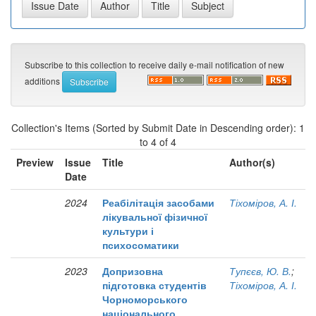
Subscribe to this collection to receive daily e-mail notification of new
additions
Collection's Items (Sorted by Submit Date in Descending order): 1
to 4 of 4
Preview
Issue
Title
Author(s)
Date
2024
Реабілітація засобами
Тіхоміров, А. І.
лікувальної фізичної
культури і
психосоматики
2023
Допризовна
Тупєєв, Ю. В.
;
підготовка студентів
Тіхоміров, А. І.
Чорноморського
національного