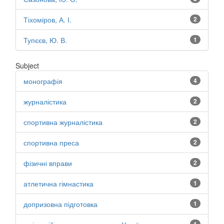
Тіхоміров, А. І.
2
Тупєєв, Ю. В.
1
Subject
монографія
4
журналістика
2
спортивна журналістика
2
спортивна преса
2
фізичні вправи
2
атлетична гімнастика
1
допризовна підготовка
1