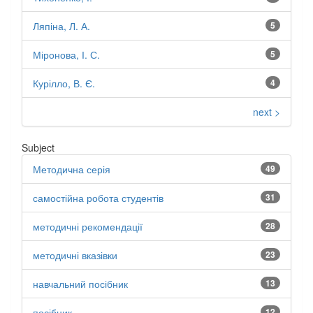
Ляпіна, Л. А.
5
Міронова, І. С.
5
Курілло, В. Є.
4
next >
Subject
Методична серія
49
самостійна робота студентів
31
методичні рекомендації
28
методичні вказівки
23
навчальний посібник
13
посібник
12