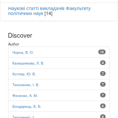
Наукові статті викладачів Факультету
політичних наук
[14]
Discover
Author
Чорна, В. О.
10
Калашнікова, Л. В.
8
Котляр, Ю. В.
7
Тихоненко, І. В.
7
Фесенко, А. М.
7
Бондарець, Б. Б.
6
Тихоненко, І.
6