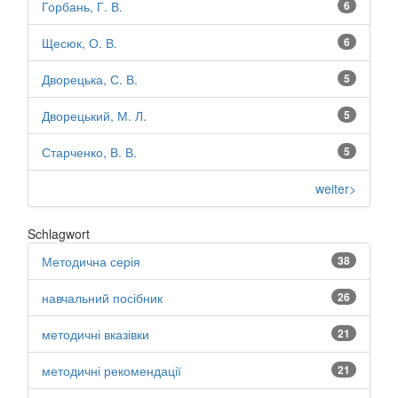
Горбань, Г. В.
6
Щесюк, О. В.
6
Дворецька, С. В.
5
Дворецький, М. Л.
5
Старченко, В. В.
5
weiter>
Schlagwort
Методична серія
38
навчальний посібник
26
методичні вказівки
21
методичні рекомендації
21