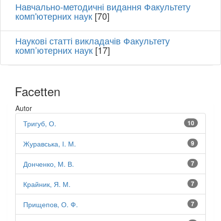
Навчально-методичні видання Факультету
комп'ютерних наук
[70]
Наукові статті викладачів Факультету
комп’ютерних наук
[17]
Facetten
Autor
Тригуб, О.
10
Журавська, І. М.
9
Донченко, М. В.
7
Крайник, Я. М.
7
Прищепов, О. Ф.
7