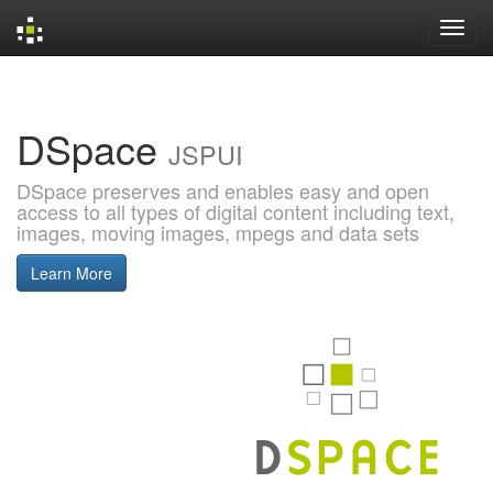
Skip
navigation
DSpace
JSPUI
DSpace preserves and enables easy and open
access to all types of digital content including text,
images, moving images, mpegs and data sets
Learn More