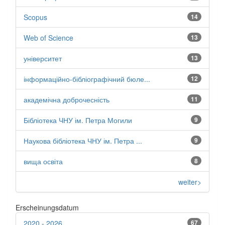
Scopus
14
Web of Science
13
університет
13
інформаційно-бібліографічний бюле...
12
академічна доброчесність
11
Бібліотека ЧНУ ім. Петра Могили
9
Наукова бібліотека ЧНУ ім. Петра ...
9
вища освіта
8
weiter>
Erscheinungsdatum
2020 - 2026
67