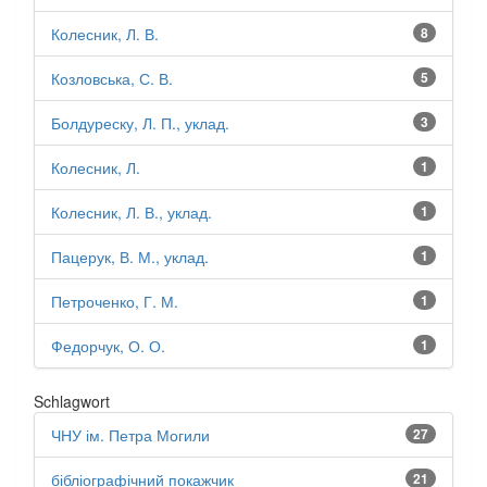
Колесник, Л. В.
8
Козловська, С. В.
5
Болдуреску, Л. П., уклад.
3
Колесник, Л.
1
Колесник, Л. В., уклад.
1
Пацерук, В. М., уклад.
1
Петроченко, Г. М.
1
Федорчук, О. О.
1
Schlagwort
ЧНУ ім. Петра Могили
27
бібліографічний покажчик
21