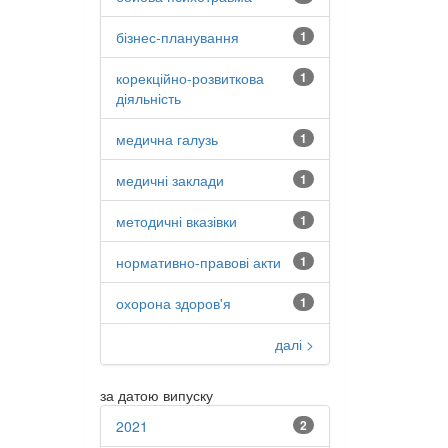
бізнес-планування
1
корекційно-розвиткова
1
діяльність
медична галузь
1
медичні заклади
1
методичні вказівки
1
нормативно-правові акти
1
охорона здоров'я
1
далі >
за датою випуску
2021
2