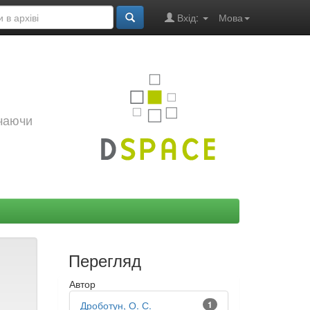
Вхід:
Мова
ючаючи
Перегляд
Автор
Дроботун, О. С.
1