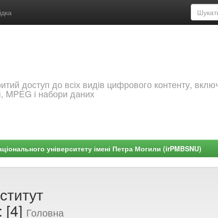
ідка
критий доступ до всіх видів цифрового контенту, вкл
я, MPEG і набори даних
ціонального університету імені Петра Могили (irPMBSNU)
ститут
 [4]
Головна