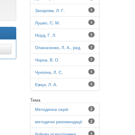
Захарова, Л. Г.
1
Лушко, С. М.
1
Норд, Г. Л.
1
Опанасенко, Л. А., ред.
1
Чорна, В. О.
1
Чуніхіна, Л. С.
1
Євчук, Л. А.
1
Тема
Методична серія
2
методичні рекомендації
2
бойова психотравма
1