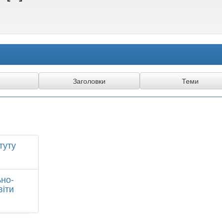
туту
но-
віти