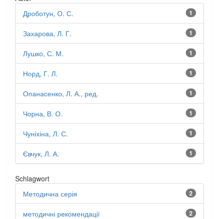
Дроботун, О. С.
1
Захарова, Л. Г.
1
Лушко, С. М.
1
Норд, Г. Л.
1
Опанасенко, Л. А., ред.
1
Чорна, В. О.
1
Чуніхіна, Л. С.
1
Євчук, Л. А.
1
Schlagwort
Методична серія
2
методичні рекомендації
2