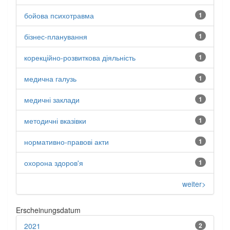
бойова психотравма
1
бізнес-планування
1
корекційно-розвиткова діяльність
1
медична галузь
1
медичні заклади
1
методичні вказівки
1
нормативно-правові акти
1
охорона здоров'я
1
weiter>
Erscheinungsdatum
2021
2