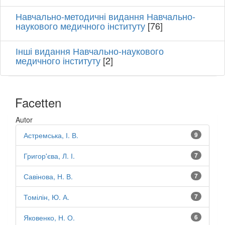
Навчально-методичні видання Навчально-
наукового медичного інституту
[76]
Інші видання Навчально-наукового
медичного інституту
[2]
Facetten
Autor
Астремська, І. В.
9
Григор'єва, Л. І.
7
Савінова, Н. В.
7
Томілін, Ю. А.
7
Яковенко, Н. О.
6