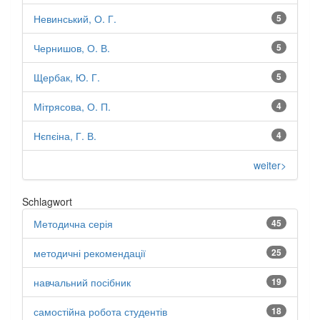
Невинський, О. Г.
5
Чернишов, О. В.
5
Щербак, Ю. Г.
5
Мітрясова, О. П.
4
Нєпєіна, Г. В.
4
weiter>
Schlagwort
Методична серія
45
методичні рекомендації
25
навчальний посібник
19
самостійна робота студентів
18