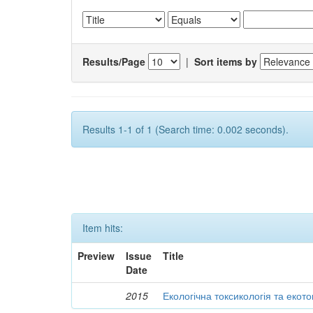
Results/Page
|
Sort items by
Results 1-1 of 1 (Search time: 0.002 seconds).
Item hits:
Preview
Issue
Title
Date
2015
Екологічна токсикологія та екот