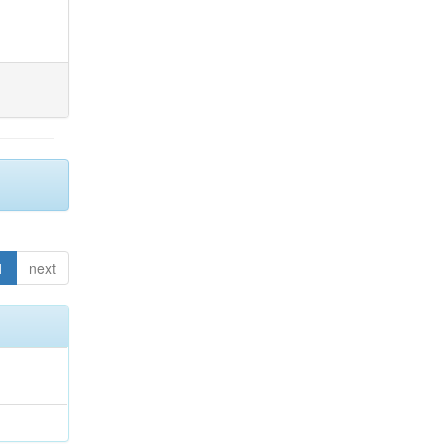
1
next