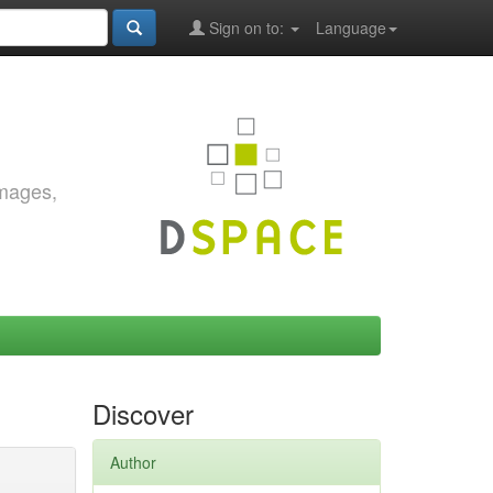
Sign on to:
Language
images,
Discover
Author