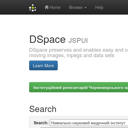
Home
Browse
Help
Skip
navigation
DSpace
JSPUI
DSpace preserves and enables easy and open
moving images, mpegs and data sets
Learn More
Інституційний репозитарій Чорноморського на
Search
Search: