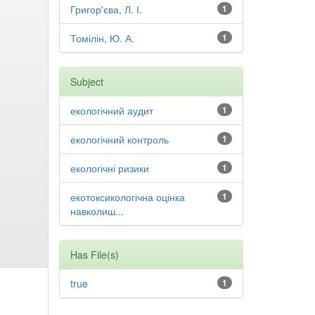
Григор'єва, Л. І.
1
Томілін, Ю. А.
1
Subject
екологічний аудит
1
екологічний контроль
1
екологічні ризики
1
екотоксикологічна оцінка
1
навколиш...
Has File(s)
true
1