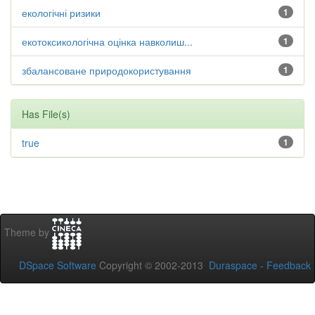
екологічні ризики
1
екотоксикологічна оцінка навколиш...
1
збалансоване природокористування
1
Has File(s)
true
1
Theme by
DSpace Software
Copyright © 2002-2013
Duraspace
-
Feedback