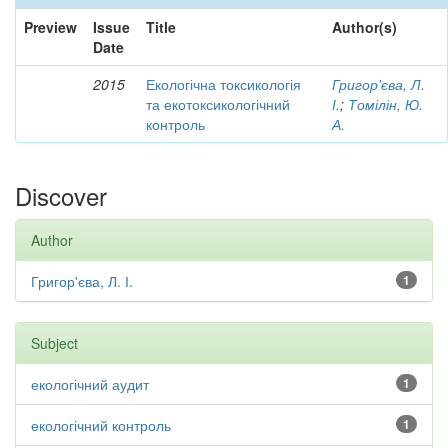
Preview
Issue
Title
Author(s)
Date
2015
Екологічна токсикологія
Григор'єва, Л.
та екотоксикологічний
І.
;
Томілін, Ю.
контроль
А.
Discover
Author
Григор'єва, Л. І.
1
Subject
екологічний аудит
1
екологічний контроль
1