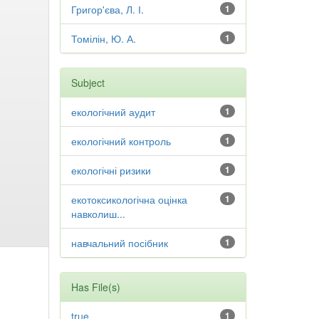
Григор'єва, Л. І.
1
Томілін, Ю. А.
1
Subject
екологічний аудит
1
екологічний контроль
1
екологічні ризики
1
екотоксикологічна оцінка
1
навколиш...
навчальний посібник
1
Has File(s)
true
1