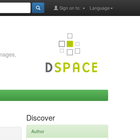
Sign on to:
Language
images,
Discover
Author