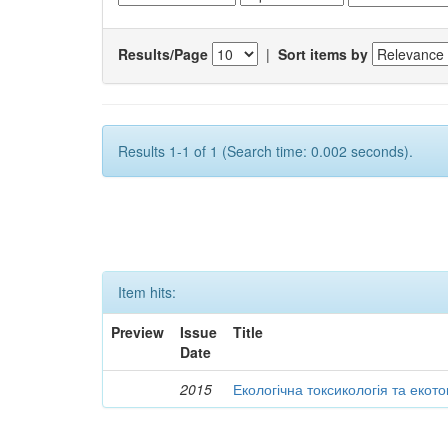
Results/Page
|
Sort items by
Results 1-1 of 1 (Search time: 0.002 seconds).
Item hits:
Preview
Issue
Title
Date
2015
Екологічна токсикологія та екот