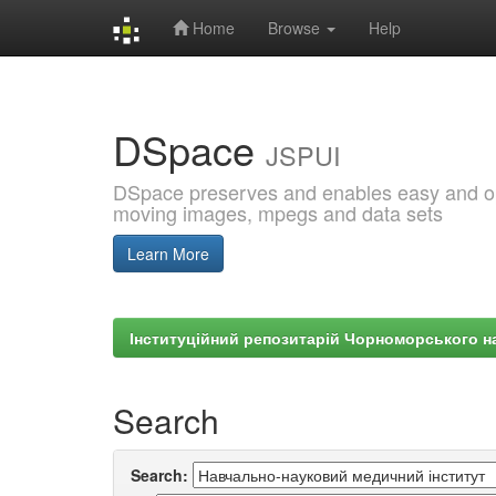
Home
Browse
Help
Skip
navigation
DSpace
JSPUI
DSpace preserves and enables easy and open
moving images, mpegs and data sets
Learn More
Інституційний репозитарій Чорноморського на
Search
Search: