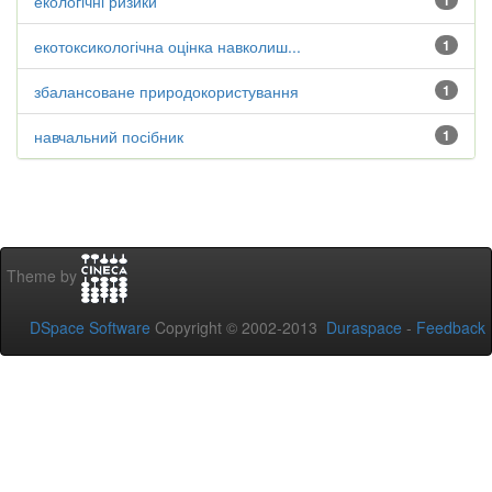
екологічні ризики
1
екотоксикологічна оцінка навколиш...
1
збалансоване природокористування
1
навчальний посібник
1
Theme by
DSpace Software
Copyright © 2002-2013
Duraspace
-
Feedback