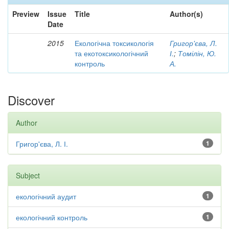
Preview
Issue
Title
Author(s)
Date
2015
Екологічна токсикологія
Григор'єва, Л.
та екотоксикологічний
І.
;
Томілін, Ю.
контроль
А.
Discover
Author
Григор'єва, Л. І.
1
Subject
екологічний аудит
1
екологічний контроль
1