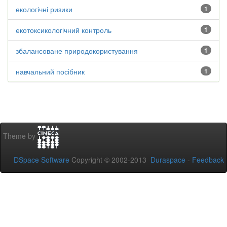
екологічні ризики
1
екотоксикологічний контроль
1
збалансоване природокористування
1
навчальний посібник
1
Theme by
DSpace Software
Copyright © 2002-2013
Duraspace
-
Feedback