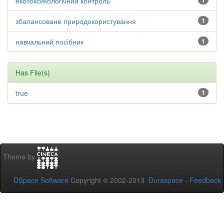
екотоксикологічний контроль
1
збалансоване природокористування
1
навчальний посібник
1
Has File(s)
true
1
Theme by
DSpace Software
Copyright © 2002-2013
Duraspace
-
Feedback