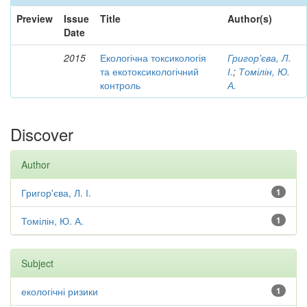
Preview
Issue
Title
Author(s)
Date
2015
Екологічна токсикологія
Григор'єва, Л.
та екотоксикологічний
І.
;
Томілін, Ю.
контроль
А.
Discover
Author
Григор'єва, Л. І.
1
Томілін, Ю. А.
1
Subject
екологічні ризики
1