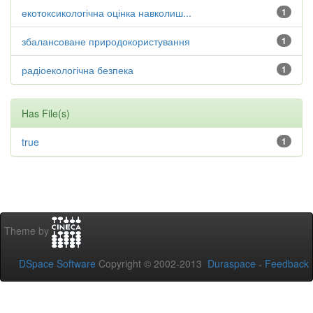
екотоксикологічна оцінка навколиш...
1
збалансоване природокористування
1
радіоекологічна безпека
1
Has File(s)
true
1
Theme by
DSpace Software
Copyright © 2002-2013
Duraspace
-
Feedback