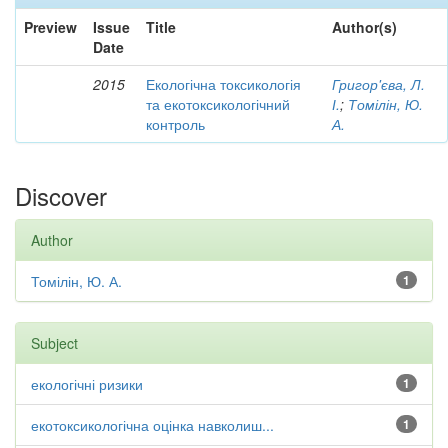
Preview
Issue
Title
Author(s)
Date
2015
Екологічна токсикологія
Григор'єва, Л.
та екотоксикологічний
І.
;
Томілін, Ю.
контроль
А.
Discover
Author
Томілін, Ю. А.
1
Subject
екологічні ризики
1
екотоксикологічна оцінка навколиш...
1