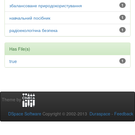
збалансоване природокористування
1
навчальний посібник
1
радіоекологічна безпека
1
Has File(s)
true
1
Theme by
DSpace Software
Copyright © 2002-2013
Duraspace
-
Feedback