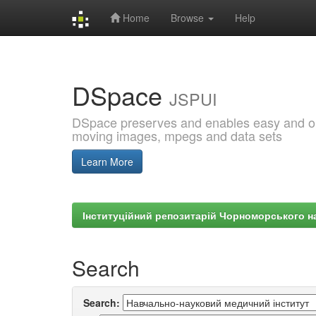
Home
Browse
Help
Skip
navigation
DSpace
JSPUI
DSpace preserves and enables easy and open
moving images, mpegs and data sets
Learn More
Інституційний репозитарій Чорноморського на
Search
Search: