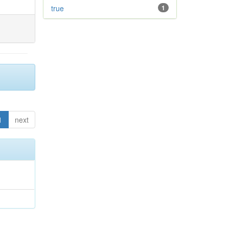
true
1
1
next