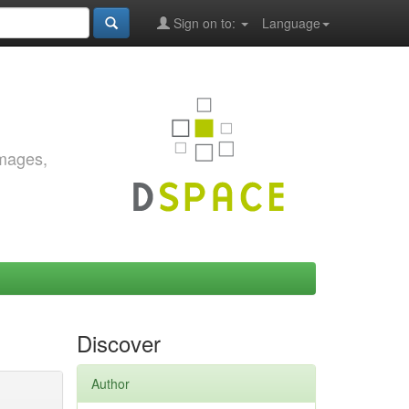
Sign on to:
Language
images,
Discover
Author