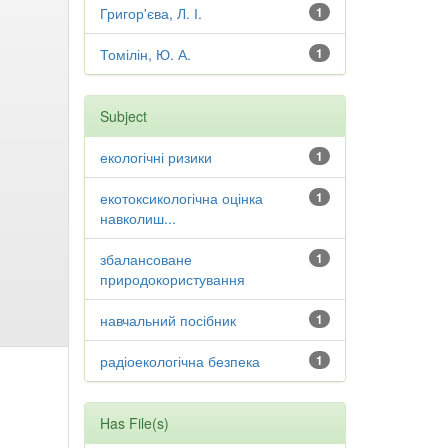
Григор'єва, Л. І.
1
Томілін, Ю. А.
1
Subject
екологічні ризики
1
екотоксикологічна оцінка
1
навколиш...
збалансоване
1
природокористування
навчальний посібник
1
радіоекологічна безпека
1
Has File(s)