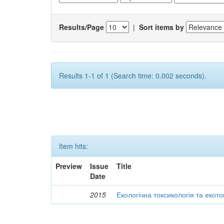
Results/Page
|
Sort items by
Results 1-1 of 1 (Search time: 0.002 seconds).
Item hits:
Preview
Issue
Title
Date
2015
Екологічна токсикологія та екот