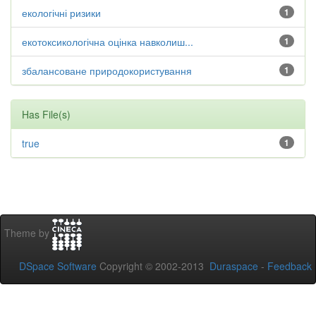
екологічні ризики
1
екотоксикологічна оцінка навколиш...
1
збалансоване природокористування
1
Has File(s)
true
1
Theme by
DSpace Software
Copyright © 2002-2013
Duraspace
-
Feedback