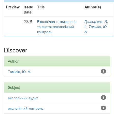
Preview
Issue
Title
Author(s)
Date
2015
Екологічна токсикологія
Григор'єва, Л.
та екотоксикологічний
І.
;
Томілін, Ю.
контроль
А.
Discover
Author
Томілін, Ю. А.
1
Subject
екологічний аудит
1
екологічний контроль
1