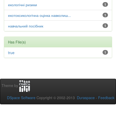
екологічні ризики
1
екотоксикологічна оцінка навколиш...
1
навчальний посібник
1
Has File(s)
true
1
Theme by
DSpace Software
Copyright © 2002-2013
Duraspace
-
Feedback