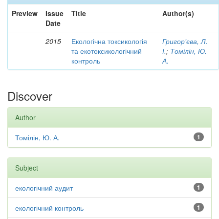
Preview
Issue
Title
Author(s)
Date
2015
Екологічна токсикологія
Григор'єва, Л.
та екотоксикологічний
І.
;
Томілін, Ю.
контроль
А.
Discover
Author
Томілін, Ю. А.
1
Subject
екологічний аудит
1
екологічний контроль
1