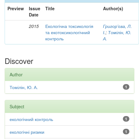
Preview
Issue
Title
Author(s)
Date
2015
Екологічна токсикологія
Григор'єва, Л.
та екотоксикологічний
І.
;
Томілін, Ю.
контроль
А.
Discover
Author
Томілін, Ю. А.
1
Subject
екологічний контроль
1
екологічні ризики
1