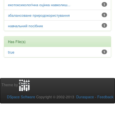
екотоксикологічна оцінка навколиш...
1
збалансоване природокористування
1
навчальний посібник
1
Has File(s)
true
1
Theme by
DSpace Software
Copyright © 2002-2013
Duraspace
-
Feedback