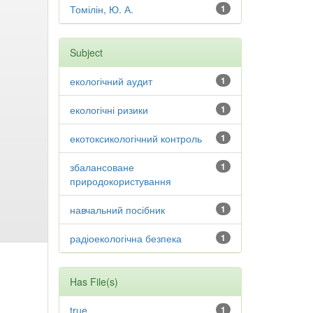
Томілін, Ю. А.
1
Subject
екологічний аудит
1
екологічні ризики
1
екотоксикологічний контроль
1
збалансоване
1
природокористування
навчальний посібник
1
радіоекологічна безпека
1
Has File(s)
true
1