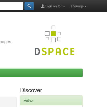
Sign on to:
Language
images,
Discover
Author