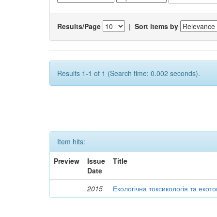
Results/Page
|
Sort items by
Results 1-1 of 1 (Search time: 0.002 seconds).
Item hits:
Preview
Issue
Title
Date
2015
Екологічна токсикологія та екот