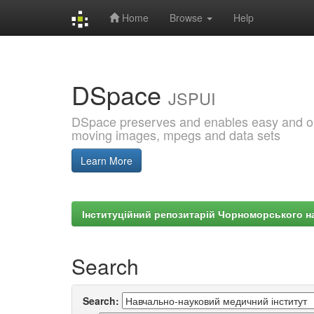
Home
Browse
Help
Skip
navigation
DSpace
JSPUI
DSpace preserves and enables easy and open
moving images, mpegs and data sets
Learn More
Інституційний репозитарій Чорноморського на
Search
Search: