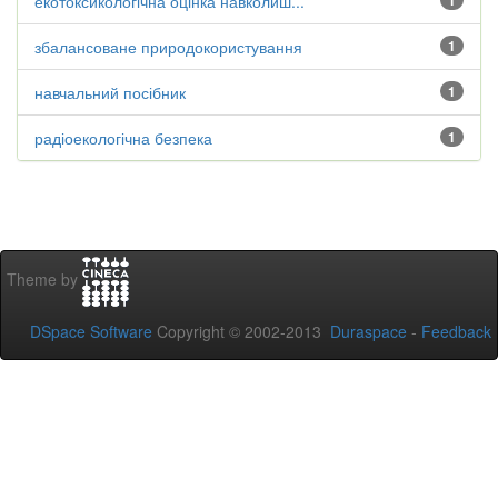
екотоксикологічна оцінка навколиш...
1
збалансоване природокористування
1
навчальний посібник
1
радіоекологічна безпека
1
Theme by
DSpace Software
Copyright © 2002-2013
Duraspace
-
Feedback