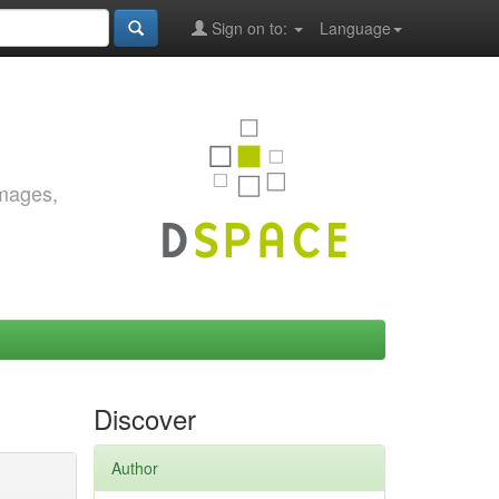
Sign on to:
Language
images,
Discover
Author