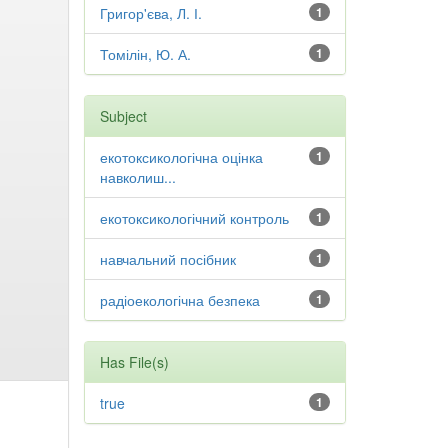
Григор'єва, Л. І.
1
Томілін, Ю. А.
1
Subject
екотоксикологічна оцінка
1
навколиш...
екотоксикологічний контроль
1
навчальний посібник
1
радіоекологічна безпека
1
Has File(s)
true
1