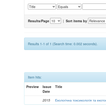
Results/Page
|
Sort items by
Results 1-1 of 1 (Search time: 0.002 seconds).
Item hits:
Preview
Issue
Title
Date
2015
Екологічна токсикологія та екот