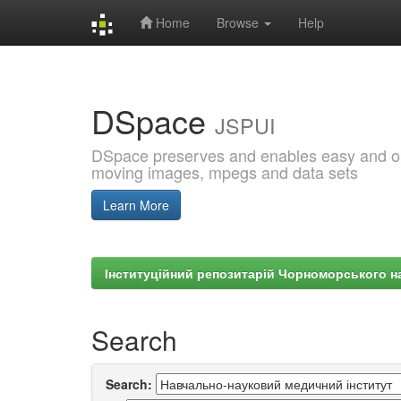
Home
Browse
Help
Skip
navigation
DSpace
JSPUI
DSpace preserves and enables easy and open
moving images, mpegs and data sets
Learn More
Інституційний репозитарій Чорноморського на
Search
Search: