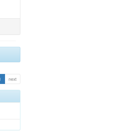
1
next