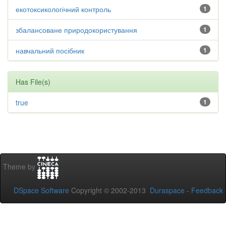
екотоксикологічний контроль
1
збалансоване природокористування
1
навчальний посібник
1
Has File(s)
true
1
Theme by
DSpace Software
Copyright © 2002-2013
Duraspace
-
Feedback