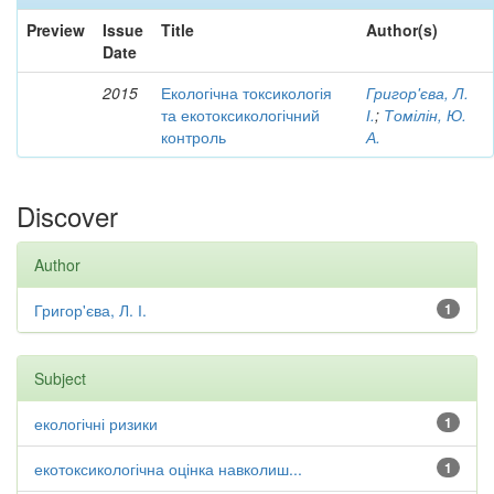
Preview
Issue
Title
Author(s)
Date
2015
Екологічна токсикологія
Григор'єва, Л.
та екотоксикологічний
І.
;
Томілін, Ю.
контроль
А.
Discover
Author
Григор'єва, Л. І.
1
Subject
екологічні ризики
1
екотоксикологічна оцінка навколиш...
1