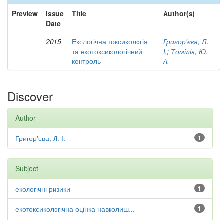
Preview
Issue
Title
Author(s)
Date
2015
Екологічна токсикологія
Григор'єва, Л.
та екотоксикологічний
І.
;
Томілін, Ю.
контроль
А.
Discover
Author
Григор'єва, Л. І.
1
Subject
екологічні ризики
1
екотоксикологічна оцінка навколиш...
1