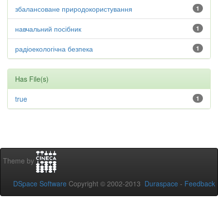
збалансоване природокористування
1
навчальний посібник
1
радіоекологічна безпека
1
Has File(s)
true
1
Theme by
DSpace Software
Copyright © 2002-2013
Duraspace
-
Feedback