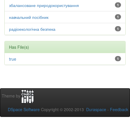
збалансоване природокористування
1
навчальний посібник
1
радіоекологічна безпека
1
Has File(s)
true
1
Theme by
DSpace Software
Copyright © 2002-2013
Duraspace
-
Feedback