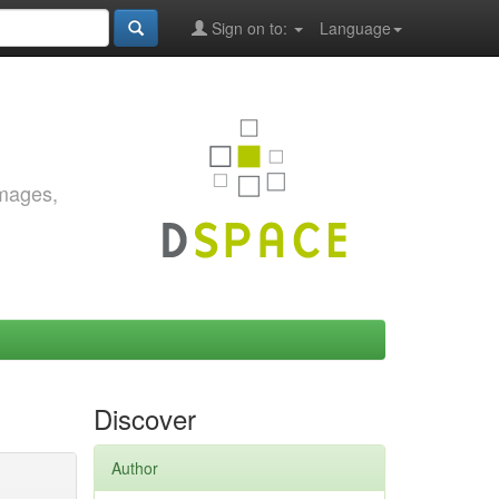
Sign on to:
Language
images,
Discover
Author