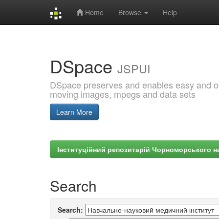
Home
Browse
Help
Skip
navigation
DSpace
JSPUI
DSpace preserves and enables easy and open
moving images, mpegs and data sets
Learn More
Інституційний репозитарій Чорноморського на
Search
Search: