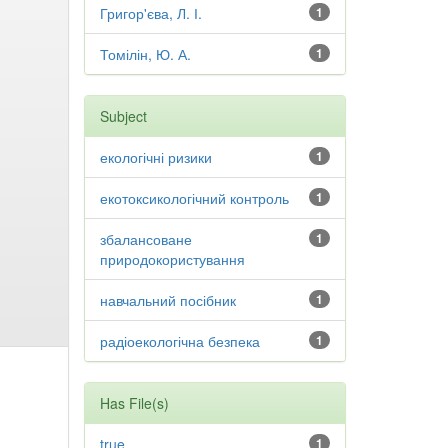
Григор'єва, Л. І.
1
Томілін, Ю. А.
1
Subject
екологічні ризики
1
екотоксикологічний контроль
1
збалансоване
1
природокористування
навчальний посібник
1
радіоекологічна безпека
1
Has File(s)
true
1