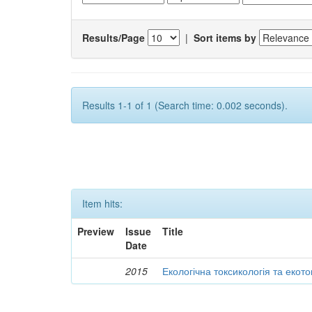
Results/Page
|
Sort items by
Results 1-1 of 1 (Search time: 0.002 seconds).
Item hits:
Preview
Issue
Title
Date
2015
Екологічна токсикологія та екот