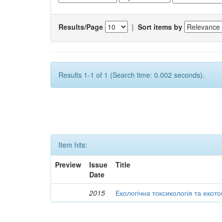
Results/Page
|
Sort items by
Results 1-1 of 1 (Search time: 0.002 seconds).
Item hits:
Preview
Issue
Title
Date
2015
Екологічна токсикологія та екот