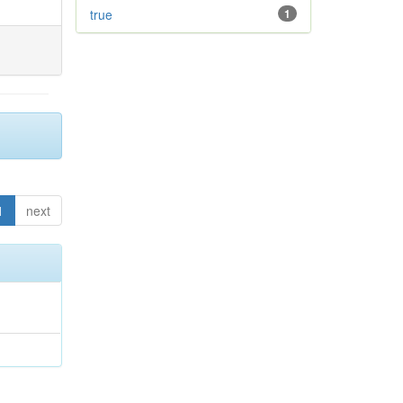
true
1
1
next