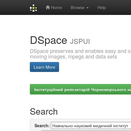
Home
Browse
Help
Skip
navigation
DSpace
JSPUI
DSpace preserves and enables easy and open
moving images, mpegs and data sets
Learn More
Інституційний репозитарій Чорноморського на
Search
Search: