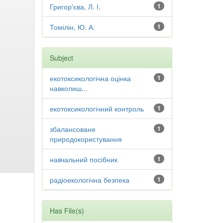
Григор'єва, Л. І.
1
Томілін, Ю. А.
1
Subject
екотоксикологічна оцінка
1
навколиш...
екотоксикологічний контроль
1
збалансоване
1
природокористування
навчальний посібник
1
радіоекологічна безпека
1
Has File(s)