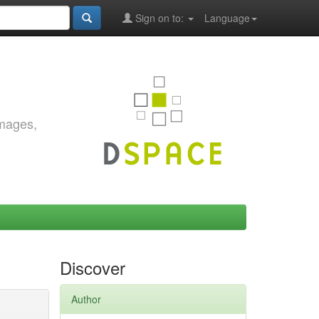
Sign on to:
Language
images,
Discover
Author