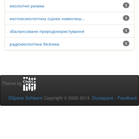
екологічні ризики
1
екотоксикологічна оцінка навколиш...
1
збалансоване природокористування
1
радіоекологічна безпека
1
Theme by
DSpace Software
Copyright © 2002-2013
Duraspace
-
Feedback