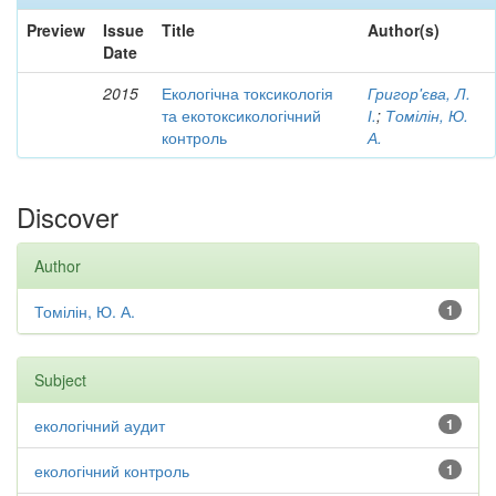
Preview
Issue
Title
Author(s)
Date
2015
Екологічна токсикологія
Григор'єва, Л.
та екотоксикологічний
І.
;
Томілін, Ю.
контроль
А.
Discover
Author
Томілін, Ю. А.
1
Subject
екологічний аудит
1
екологічний контроль
1