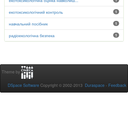
екотоксикологічна оцінка навколиш...
1
екотоксикологічний контроль
1
навчальний посібник
1
радіоекологічна безпека
1
Theme by
DSpace Software
Copyright © 2002-2013
Duraspace
-
Feedback